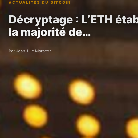
ACTUALITÉS DU BITCOIN
Décryptage : L’ETH étab
la majorité de…
Par Jean-Luc Maracon