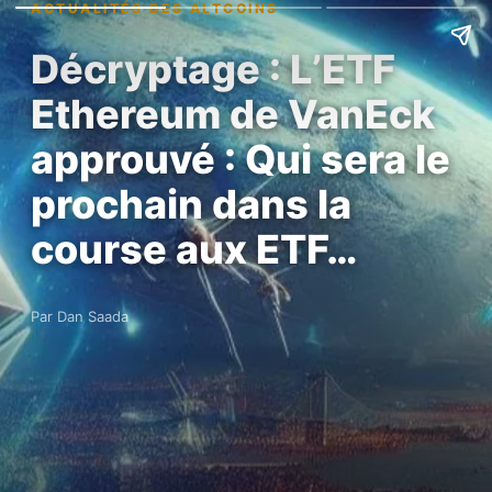
ACTUALITÉS DES ALTCOINS
Décryptage : L’ETF
Ethereum de VanEck
approuvé : Qui sera le
prochain dans la
course aux ETF…
Par Dan Saada