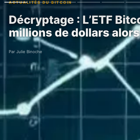
ACTUALITÉS DU BITCOIN
Décryptage : L’ETF Bitc
millions de dollars alor
Par Julie Binoche