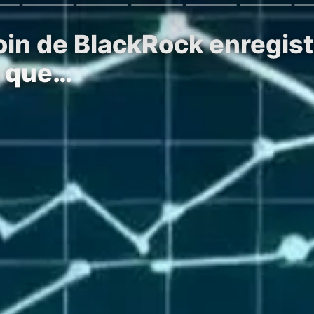
oin de BlackRock enregist
s que…