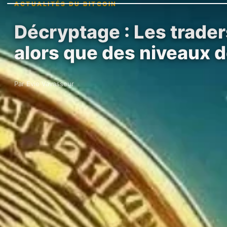
ACTUALITÉS DU BITCOIN
Décryptage : Les traders
alors que des niveaux 
Par Evie Vavasseur