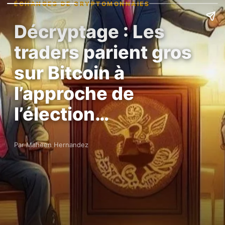
ÉCHANGES DE CRYPTOMONNAIES
Décryptage : Les
traders parient gros
sur Bitcoin à
l’approche de
l’élection…
Par Maheen Hernandez