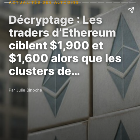
ACTUALITÉS DES ALTCOINS
Décryptage : Les
traders d’Ethereum
ciblent $1,900 et
$1,600 alors que les
clusters de…
Par Julie Binoche