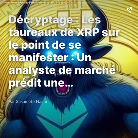
ACTUALITÉS DES ALTCOINS
Décryptage : Les
taureaux de XRP sur
le point de se
manifester : Un
analyste de marché
prédit une…
Par Sakamoto Nashi