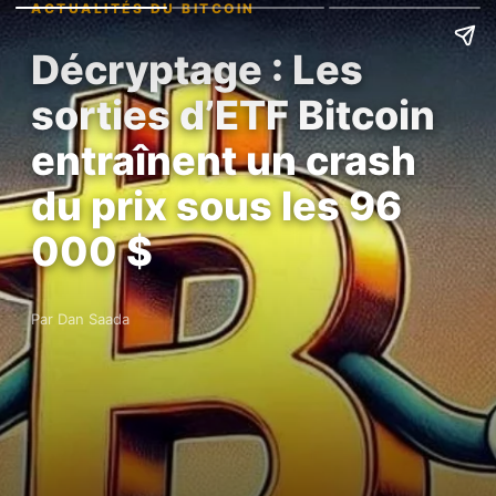
ACTUALITÉS DU BITCOIN
Décryptage : Les
sorties d’ETF Bitcoin
entraînent un crash
du prix sous les 96
000 $
Par Dan Saada