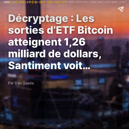
ACTUALITÉS DU BITCOIN
Décryptage : Les
sorties d’ETF Bitcoin
atteignent 1,26
milliard de dollars,
Santiment voit…
Par Dan Saada