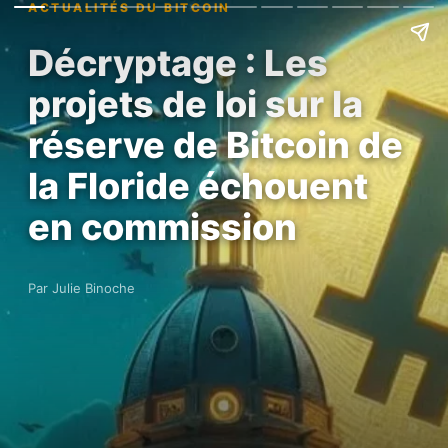
ACTUALITÉS DU BITCOIN
Décryptage : Les
projets de loi sur la
réserve de Bitcoin de
la Floride échouent
en commission
Par Julie Binoche