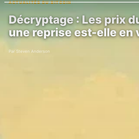
ACTUALITÉS DU BITCOIN
Décryptage : Les prix d
une reprise est-elle en
Par Steven Anderson