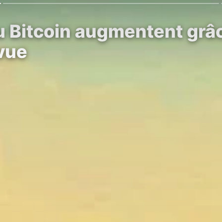
u Bitcoin augmentent grâc
 vue