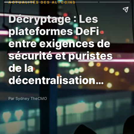
ACTUALITÉS DES ALTCOINS
Décryptage : Les
plateformes DeFi
entre exigences de
sécurité et puristes
de la
décentralisation…
Par Sydney TheCMO