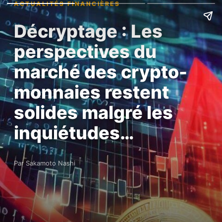
ACTUALITÉS FINANCIÈRES
Décryptage : Les
perspectives du
marché des crypto-
monnaies restent
solides malgré les
inquiétudes…
Par Sakamoto Nashi