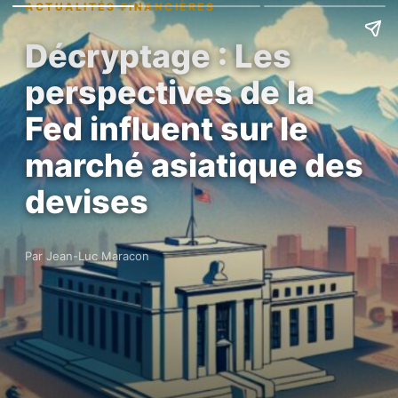
ACTUALITÉS FINANCIÈRES
Décryptage : Les
perspectives de la
Fed influent sur le
marché asiatique des
devises
Par Jean-Luc Maracon