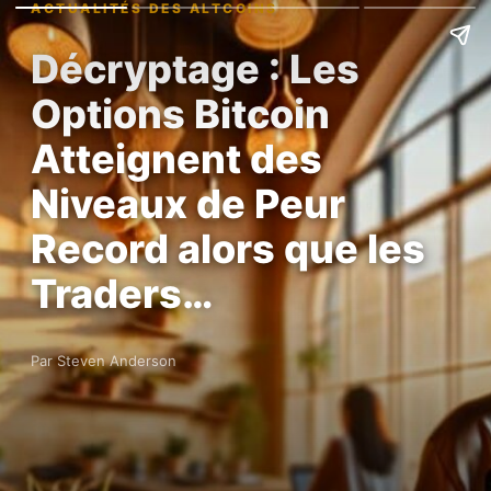
ACTUALITÉS DES ALTCOINS
Décryptage : Les
Options Bitcoin
Atteignent des
Niveaux de Peur
Record alors que les
Traders…
Par Steven Anderson