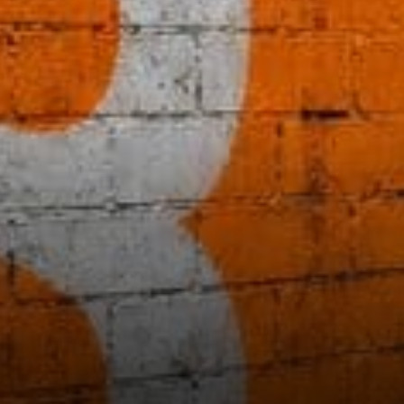
dessous des prix actuels
attirent l'attention pour
Bitcoin, surtout que la
moyenne mobile sur 200 jours
agit souvent comme un
plancher à long terme…