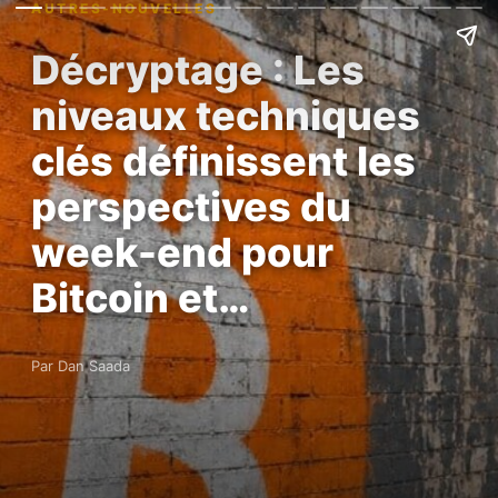
AUTRES-NOUVELLES
Décryptage : Les
niveaux techniques
clés définissent les
perspectives du
week-end pour
Bitcoin et…
Par Dan Saada