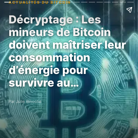
ACTUALITÉS DU BITCOIN
Décryptage : Les
mineurs de Bitcoin
doivent maîtriser leur
consommation
d’énergie pour
survivre au…
Par Julie Binoche