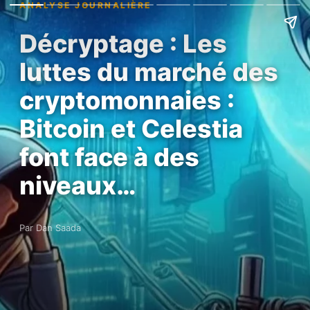
ANALYSE JOURNALIÈRE
Décryptage : Les
luttes du marché des
cryptomonnaies :
Bitcoin et Celestia
font face à des
niveaux…
Par Dan Saada