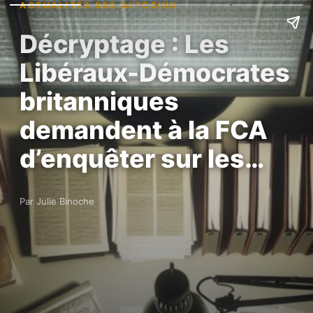
ACTUALITÉS DES ALTCOINS
Décryptage : Les
Libéraux-Démocrates
britanniques
demandent à la FCA
d’enquêter sur les…
Par Julie Binoche