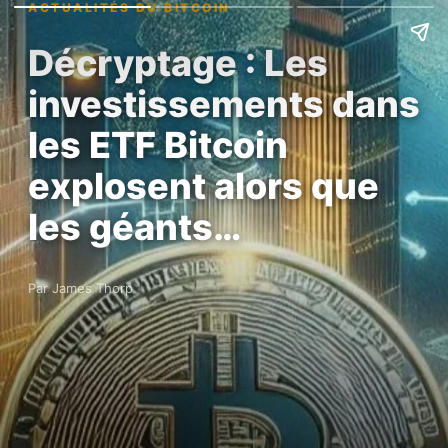
ACTUALITÉS DU BITCOIN
Décryptage : Les
investissements dans
les ETF Bitcoin
explosent alors que
les géants…
Par James Thorp