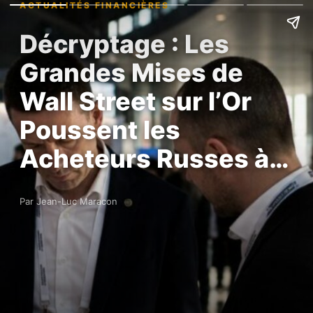
ACTUALITÉS FINANCIÈRES
Décryptage : Les
Grandes Mises de
Wall Street sur l’Or
Poussent les
Acheteurs Russes à…
Par Jean-Luc Maracon