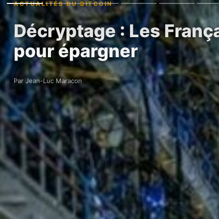
ACTUALITÉS DU BITCOIN
Décryptage : Les França
pour épargner
Par Jean-Luc Maracon