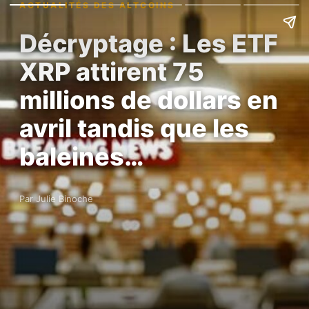
ACTUALITÉS DES ALTCOINS
Décryptage : Les ETF
XRP attirent 75
millions de dollars en
avril tandis que les
baleines…
Par Julie Binoche