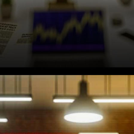
Franklin Templeton mène les
afflux