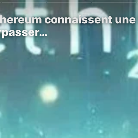
thereum connaissent une 
urpasser…