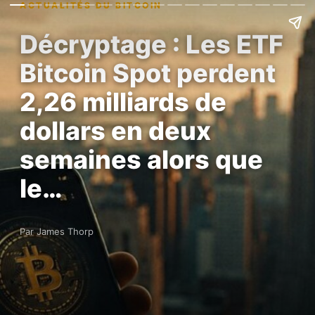
ACTUALITÉS DU BITCOIN
Décryptage : Les ETF
Bitcoin Spot perdent
2,26 milliards de
dollars en deux
semaines alors que
le…
Par James Thorp