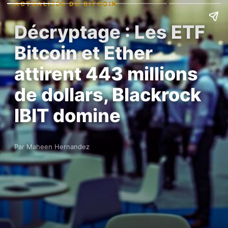
ACTUALITÉS DU BITCOIN
Décryptage : Les ETF
Bitcoin et Ether
attirent 443 millions
de dollars, Blackrock
IBIT domine
Par Maheen Hernandez