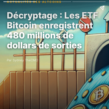
ACTUALITÉS DES ALTCOINS
Décryptage : Les ETF
Bitcoin enregistrent
480 millions de
dollars de sorties
Par Sydney TheCMO