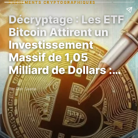
ÉVÉNEMENTS CRYPTOGRAPHIQUES
Décryptage : Les ETF
Bitcoin Attirent un
Investissement
Massif de 1,05
Milliard de Dollars :…
Par Dan Saada