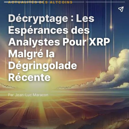
ACTUALITÉS DES ALTCOINS
Décryptage : Les
Espérances des
Analystes Pour XRP
Malgré la
Dégringolade
Récente
Par Jean-Luc Maracon