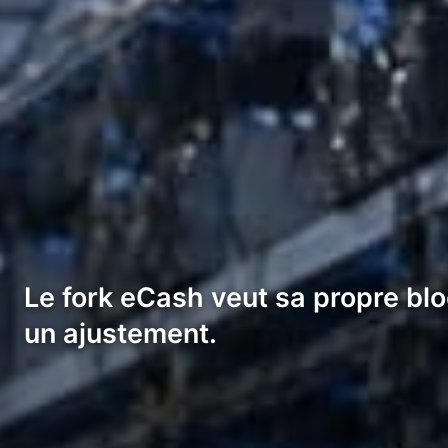
Le fork eCash veut sa propre blo
un ajustement.