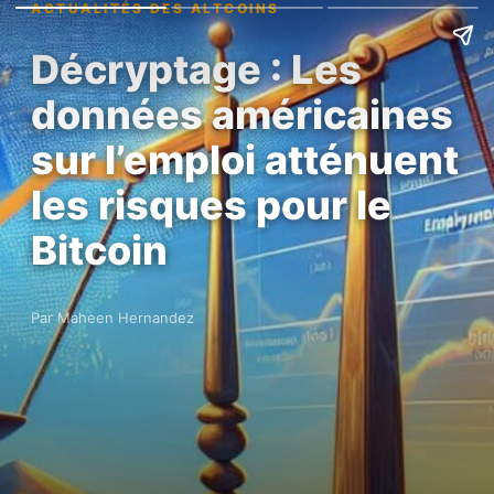
ACTUALITÉS DES ALTCOINS
Décryptage : Les
données américaines
sur l’emploi atténuent
les risques pour le
Bitcoin
Par Maheen Hernandez