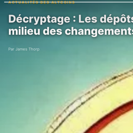
ACTUALITÉS DES ALTCOINS
Décryptage : Les dépôt
milieu des changements
Par James Thorp