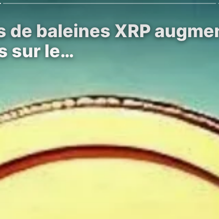
s de baleines XRP augmen
 sur le…