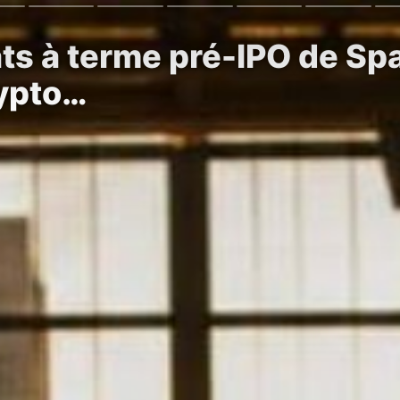
ats à terme pré-IPO de Sp
rypto…