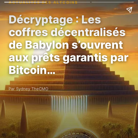
ACTUALITÉS DES ALTCOINS
Décryptage : Les
coffres décentralisés
de Babylon s’ouvrent
aux prêts garantis par
Bitcoin…
Par Sydney TheCMO