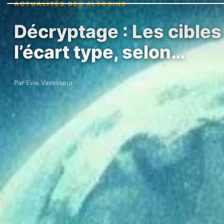
ACTUALITÉS DES ALTCOINS
Décryptage : Les cibles 
l’écart type, selon…
Par Evie Vavasseur