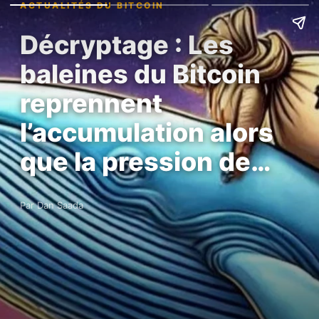
ACTUALITÉS DU BITCOIN
Décryptage : Les
baleines du Bitcoin
reprennent
l’accumulation alors
que la pression de…
Par Dan Saada