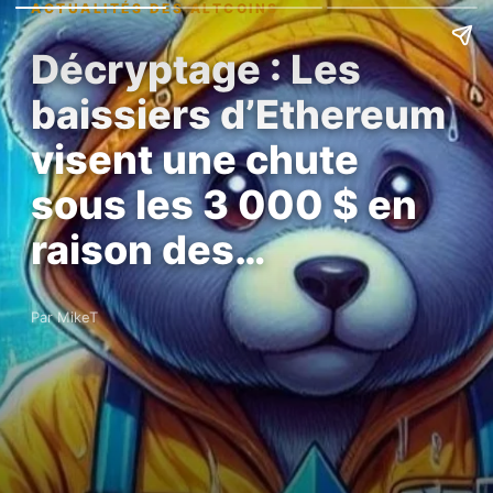
ACTUALITÉS DES ALTCOINS
Décryptage : Les
baissiers d’Ethereum
visent une chute
sous les 3 000 $ en
raison des…
Par MikeT