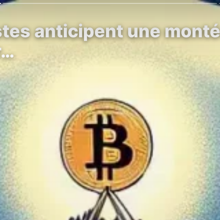
tes anticipent une montée
r…