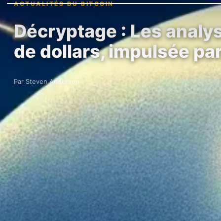
ACTUALITÉS DU BITCOIN
Décryptage : Les analys
de dollars, impulsée pa
Par Steven Anderson