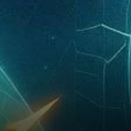
Bitcoin semble être pris entre
les zones de « anxiété » et «
espoir/déni » — une région
souvent associée à de
l'incertitude et des
corrections…