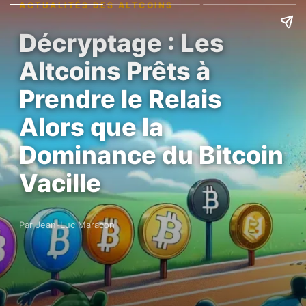
ACTUALITÉS DES ALTCOINS
Décryptage : Les
Altcoins Prêts à
Prendre le Relais
Alors que la
Dominance du Bitcoin
Vacille
Par Jean-Luc Maracon