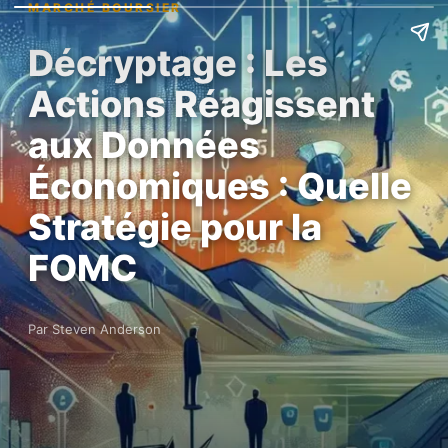
MARCHÉ BOURSIER
Décryptage : Les
Actions Réagissent
aux Données
Économiques : Quelle
Stratégie pour la
FOMC
Par Steven Anderson