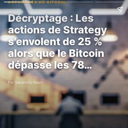
ACTUALITÉS DU BITCOIN
Décryptage : Les
actions de Strategy
s’envolent de 25 %
alors que le Bitcoin
dépasse les 78…
Par Sakamoto Nashi