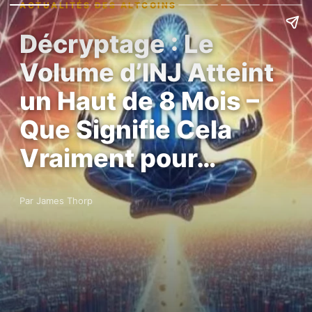
ACTUALITÉS DES ALTCOINS
Décryptage : Le
Volume d’INJ Atteint
un Haut de 8 Mois –
Que Signifie Cela
Vraiment pour…
Par James Thorp