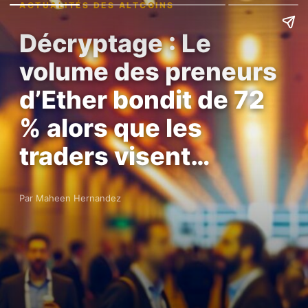
ACTUALITÉS DES ALTCOINS
Décryptage : Le
volume des preneurs
d’Ether bondit de 72
% alors que les
traders visent…
Par Maheen Hernandez