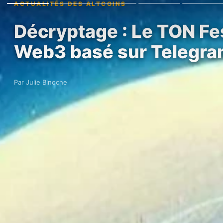
ACTUALITÉS DES ALTCOINS
Décryptage : Le TON Fe
Web3 basé sur Telegr
Par Julie Binoche