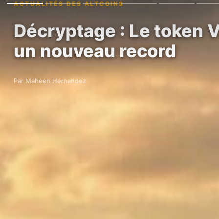
ACTUALITÉS DES ALTCOINS
Décryptage : Le token V
un nouveau record
Par Maheen Hernandez