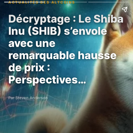
ACTUALITÉS DES ALTCOINS
Décryptage : Le Shiba
Inu (SHIB) s’envole
avec une
remarquable hausse
de prix :
Perspectives…
Par Steven Anderson