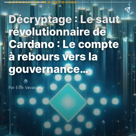
ACTUALITÉS DES ALTCOINS
Décryptage : Le saut
révolutionnaire de
Cardano : Le compte
à rebours vers la
gouvernance…
Par Evie Vavasseur