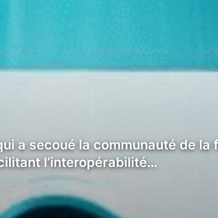
i a secoué la communauté de la f
litant l’interopérabilité…