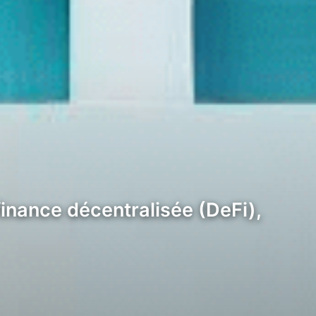
inance décentralisée (DeFi),