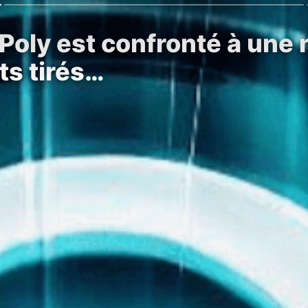
oly est confronté à une n
ts tirés…