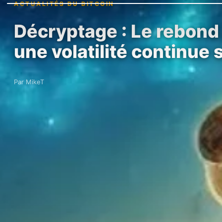
ACTUALITÉS DU BITCOIN
Décryptage : Le rebond 
une volatilité continue 
Par MikeT